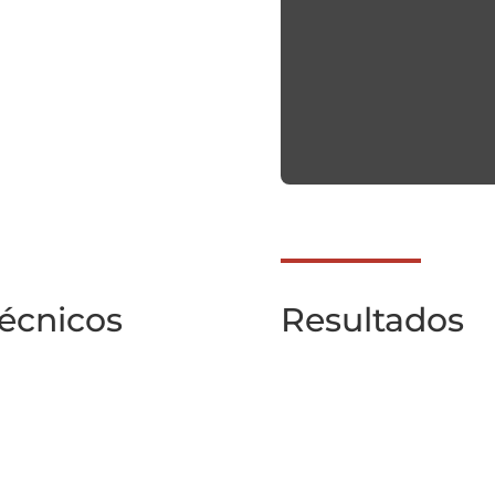
técnicos
Resultados
Hito 1
es con COVID
Describir por primer