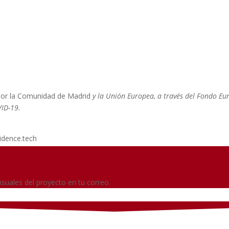
spectiva de género)
Describir las expecta
manejo de la discap
desde una perspecti
 por la Comunidad de Madrid
y la Unión Europea, a través del Fondo Eu
VID-19.
idence.tech
suales del proyecto en tu correo.