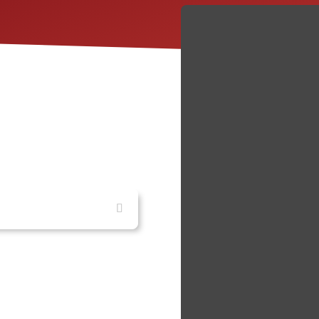
d complejos, como la
creencias, y
la respuesta y
as intervenciones
, medidas de