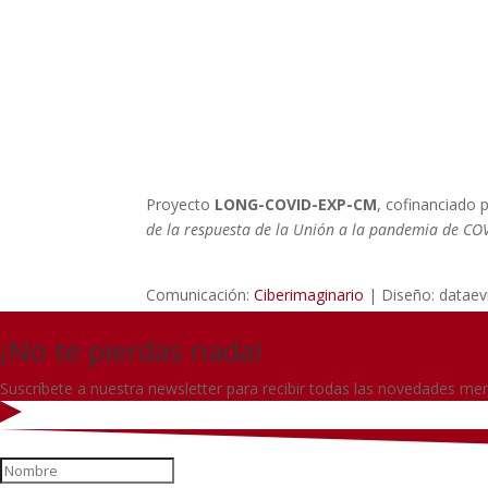
persistente en función del sexo (per
Proyecto
LONG-COVID-EXP-CM
, cofinanciado
de la respuesta de la Unión a la pandemia de CO
Comunicación:
Ciberimaginario
| Diseño: dataev
¡No te pierdas nada!
Suscríbete a nuestra newsletter para recibir todas las novedades men