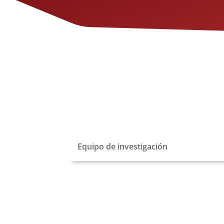
En fenómenos de salud y enfermeda
COVID-19 y el COVID persistente, las 
perspectivas del sujeto condicionan 
adherencia de un individuo, hacia l
sanitarias (campañas de vacunación
protección)
Equipo de investigación