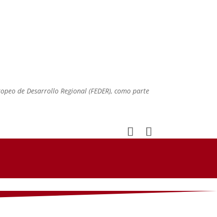
tivas (y creencias) de curación y/o
acidad asociada al COVID persistente
va de género.
ropeo de Desarrollo Regional (FEDER), como parte