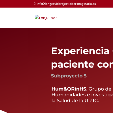
info@longcovidproject.ciberimaginario.es
Experiencia 
paciente co
Subproyecto 5
Hum&QRinHS
. Grupo de
Humanidades e investigac
la Salud de la URJC.