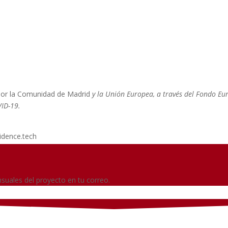
rollo de síntomas de
polimorfismos en el
 han sido
persistente
 por la Comunidad de Madrid
y la Unión Europea, a través del Fondo Eu
VID-19.
idence.tech
suales del proyecto en tu correo.