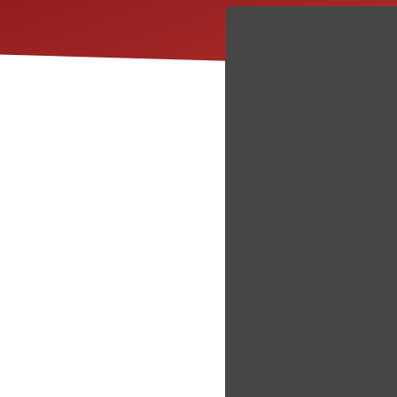
numerosos
 (rs4680), gen
ide Mu-1 (OPRM1) y el
na (5-HT) influyen en
estigado la influencia
presencia de síntomas