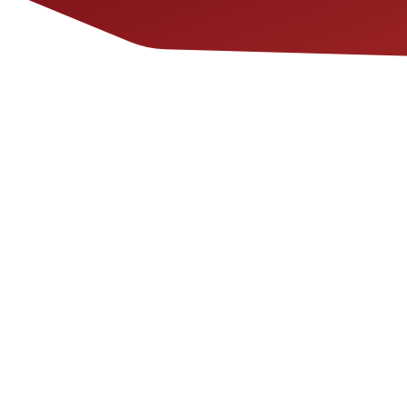
Desde el punto de vista genético, 
polimorfismos como el gen Val158Met
Val66Met (rs6265), gen receptor opio
gen receptor (rs6296) de la serotoni
síntomas como el dolor. No se ha inv
de estos marcadores genéticos y la 
de COVID persistente.