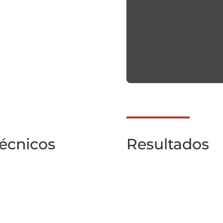
técnicos
Resultados
Hito
tos polimorfismos
Describir, por primer