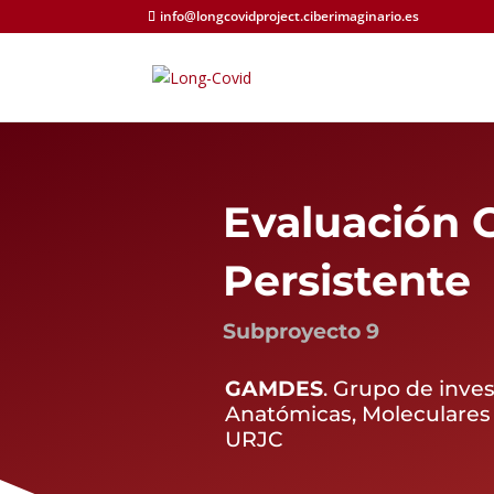
info@longcovidproject.ciberimaginario.es
Evaluación 
Persistente
Subproyecto 9
GAMDES
. Grupo de inve
Anatómicas, Moleculares 
URJC