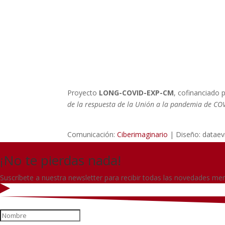
genéticos y su influencia en el desar
COVID persistente en pacientes que
hospitalizados por COVID-19.
Proyecto
LONG-COVID-EXP-CM
, cofinanciado
de la respuesta de la Unión a la pandemia de CO
Comunicación:
Ciberimaginario
| Diseño: dataev
¡No te pierdas nada!
Suscríbete a nuestra newsletter para recibir todas las novedades men